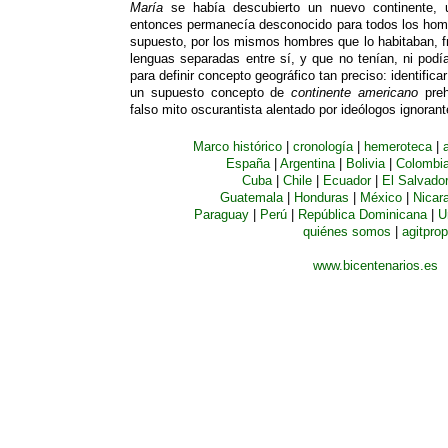
María
se había descubierto un nuevo continente,
entonces permanecía desconocido para todos los homb
supuesto, por los mismos hombres que lo habitaban, 
lenguas separadas entre sí, y que no tenían, ni podí
para definir concepto geográfico tan preciso: identifica
un supuesto concepto de
continente americano
preh
falso mito oscurantista alentado por ideólogos ignorant
Marco histórico
|
cronología
|
hemeroteca
|
España
|
Argentina
|
Bolivia
|
Colombi
Cuba
|
Chile
|
Ecuador
|
El Salvado
Guatemala
|
Honduras
|
México
|
Nicar
Paraguay
|
Perú
|
República Dominicana
|
U
quiénes somos
|
agitprop
www.bicentenarios.es