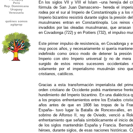
En los siglos VII y VIII el Islam –una herejía del cr
fórmula de San Juan Damasceno– hereda el imperia
rodea por el sur al Imperio de Constantinopla y a los
Imperio bizantino resistirá durante siglos la presión d
musulmanes entran en Constantinopla. Los reinos 
invadidos por las oleadas musulmanas, que arrasan l
en Covadonga (722) y en Poitiers (732), el impulso m
Este primer impulso de resistencia, en Covadonga y en
muy pocos años, y necesariamente si quería mantene
indefinido como único modo de detener la presión 
Imperio con otro Imperio universal (y no de mera r
surgido de estos reinos sucesores occidentales n
solamente por el imperialismo musulmán sino que
cristianos, católicos.
Gracias a esta transformación imperialista del prim
orden cristiano de Occidente podrá mantenerse frent
hundimiento del Imperio bizantino. En una dialéctica 
a los propios enfrentamientos entre los Estados crist
años antes de que en 1808 las tropas de la Fran
España– tuvo lugar la Batalla de Roncesvalles, en
sobrino de Alfonso II, rey de Oviedo, venció a Ro
enfrentamiento que señala simbólicamente el inicio de
de los siglos mantendrán España y Francia. Bernard
héroes, durante siglos, de esas naciones históricas. 