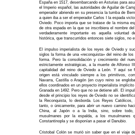
España en 1517, desembarcando en Asturias para asumi
el Imperio español, las autoridades de Aguilar de Camp
emperador abriendo en su presencia la tumba de Bern
a quien iba a ser el emperador Carlos I la espada victo
Oviedo. Poco importa que se tratase de la misma e
de otra espada en la que se inscribiera el nombre de
verdaderamente importante es aquella voluntad de
histórica, que transcurridos entonces siete siglos, no 
El impulso imperialista de los reyes de Oviedo y su
siglos la forma de una «reconquista» del reino de los
forma. Pero la consolidación y crecimiento del nuev
estrictamente estratégicas, a la muerte de Alfonso III
capitalidad del reino de Oviedo a León. Y aquí se
origen está vinculado siempre a los primitivos, c
Navarra, Castilla o Aragón (en cuyo reino se englob
ellos coordinados en un proyecto imperialista implícit
Granada en 1492. Pero que no se detiene allí. El impu
desde el principio los reyes de Oviedo no se identific
la Reconquista, lo desborda. Los Reyes Católicos,
tanto, o únicamente, para abrir un nuevo camino hac
China, al Japón o a la India, sino, sobre todo,
musulmanes por la espalda, a los musulmanes q
Constantinopla y se disponían a pasar el Danubio.
Cristobal Colón se murió sin saber que en el viaje d